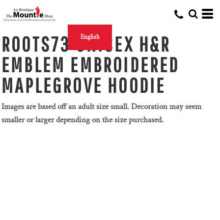
ROOTS73 UNISEX H&R
English
EMBLEM EMBROIDERED
MAPLEGROVE HOODIE
Images are based off an adult size small. Decoration may seem
smaller or larger depending on the size purchased.