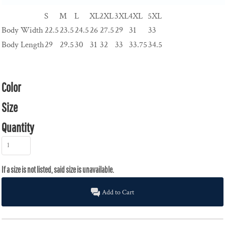
S
M
L
XL
2XL
3XL
4XL
5XL
Body Width
22.5
23.5
24.5
26
27.5
29
31
33
Body Length
29
29.5
30
31
32
33
33.75
34.5
Color
Size
Quantity
Add to Cart