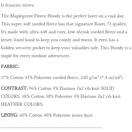
le français suivra
The Maplegrove Fleece Hoody is the perfect layer on a cool day.
This super-soft sueded fleece has that signature Roots 73 quality.
It's made with ultra-soft and cozy, low-shrink sueded fleece and a
jersey-lined hood to keep you comfy and warm. It even has a
hidden security pocket to keep your valuables safe. This Hoody is a
staple for every outdoor adventurer.
FABRIC:
57% Cotton 43% Polyester sueded fleece, 250 g/m² (7.4 oz/yd²).
CONTRAST:
96% Cotton 4% Elastane 2x2 rib knit SOLID
COLORS. 58% Cotton 38% Polyester 4% Elastane 2x2 rib knit
HEATHER COLORS.
LINING:
60% Cotton 40% Polyester jersey knit.
___________________________________________